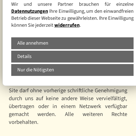
Verbraucherschlichtungsstelle teilzunehmen.
Wir und unsere Partner brauchen für einzelne
Datennutzungen
Ihre Einwilligung, um den einwandfreien
Betrieb dieser Webseite zu gewährleisten. Ihre Einwilligung
Copyright ©
können Sie jederzeit
widerrufen
.
Diese Website ist durch Copyright, Rechte an
geistigem Eigentum und allen anderen
entsprechenden Rechten geschützt. Die Site wird
Alle annehmen
von uns veröffentlicht und darf nur durch
Details
Herunterladen und Anzeigen auf einem einzelnen
Computer und/oder durch einen einzelnen
Nur die Nötigsten
Ausdruck für den privaten oder internen
geschäftlichen Bedarf vervielfältigt werden. Die
Site darf ohne vorherige schriftliche Genehmigung
durch uns auf keine andere Weise vervielfältigt,
übertragen oder in einem Netzwerk verfügbar
gemacht werden. Alle weiteren Rechte
vorbehalten.