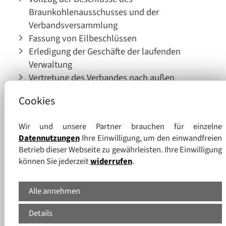
Braunkohlenausschusses und der
Verbandsversammlung
Fassung von Eilbeschlüssen
Erledigung der Geschäfte der laufenden
Verwaltung
Vertretung des Verbandes nach außen
Vorgesetzter der Beschäftigten in der
Cookies
Verbandsverwaltung
Wir und unsere Partner brauchen für einzelne
Verbandsvorsitzender
Herr Landrat Dr. Stephan Mey
Datennutzungen
Ihre Einwilligung, um den einwandfreien
1. Stellvertreter
Herr Landrat Udo Witschas
Betrieb dieser Webseite zu gewährleisten. Ihre Einwilligung
können Sie jederzeit
widerrufen
.
2. Stellvertreter
Herr Bürgermeister Matthias 
3. Stellvertreter
Herr Bürgermeister Jörg Fun
Alle annehmen
Details