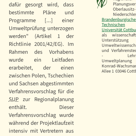
dafür gesorgt wird, dass
Planungsve
Oberlausitz-
bestimmte Pläne und
Niederschle
Programme [...] einer
Brandenburgische
Technischen
Umweltprüfung unterzogen
Universität Cottbu
als wissenschaft
werden" (Artikel 1 der
Unterstützung
Richtlinie 2001/42/EG). Im
Umweltwissensch
und Verfahrenste
Rahmen des Vorhabens
- Lehrst
wurde ein Leitfaden
Umweltplanung
Konrad-Wachsma
erarbeitet, der einen
Allee 1
03046 Cott
zwischen Polen, Tschechien
und Sachsen abgestimmten
Verfahrensvorschlag für die
SUP
zur Regionalplanung
enthält. Dieser
Verfahrensvorschlag wurde
während der Projektlaufzeit
intensiv mit Vertretern aus