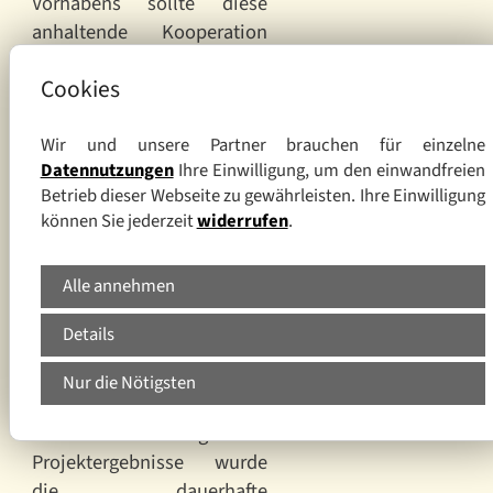
Vorhabens sollte diese
anhaltende Kooperation
initiiert werden. Hiermit
Cookies
verbunden ist eine enge
Abstimmung und
Aufgabenteilung der
Wir und unsere Partner brauchen für einzelne
Datennutzungen
Ihre Einwilligung, um den einwandfreien
sächsischen, polnischen
Betrieb dieser Webseite zu gewährleisten. Ihre Einwilligung
und tschechischen Partner
können Sie jederzeit
widerrufen
.
hinsichtlich der
fortdauernden
Alle annehmen
Überwachung der
grenzüberschreitenden
Details
Umweltauswirkungen der
Regionalplanung.
Nur die Nötigsten
Auf der Grundlage der
Projektergebnisse wurde
die dauerhafte