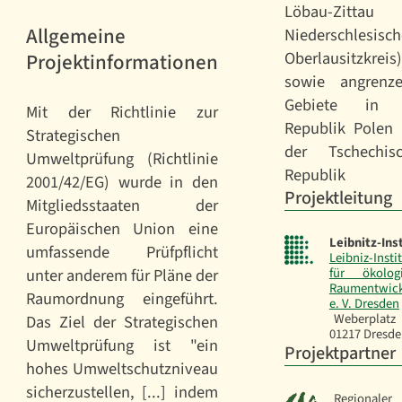
Löbau-Zittau 
Allgemeine
Niederschlesisch
Oberlausitzkreis)
Projektinformationen
sowie angrenz
Gebiete in 
Mit der Richtlinie zur
Republik Polen
Strategischen
der Tschechis
Umweltprüfung (Richtlinie
Republik
2001/42/EG) wurde in den
Projektleitung
Mitgliedsstaaten der
Europäischen Union eine
Leibnitz-Ins
umfassende Prüfpflicht
Leibniz-Insti
unter anderem für Pläne der
für ökolog
Raumentwic
Raumordnung eingeführt.
e. V. Dresden
Weberplat
Das Ziel der Strategischen
01217 Dresd
Umweltprüfung ist "ein
Projektpartner
hohes Umweltschutzniveau
sicherzustellen, [...] indem
Regionaler